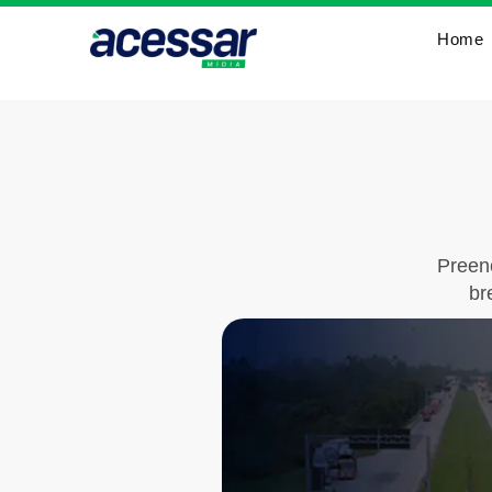
Home
Preen
br